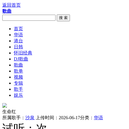
返回首页
歌曲
搜 索
首页
华语
港台
日韩
怀旧经典
DJ歌曲
歌曲
歌单
视频
专辑
歌手
娱乐
生命红
所属歌手：
沙泉
上传时间：2026-06-17
分类：
华语
试听：
次