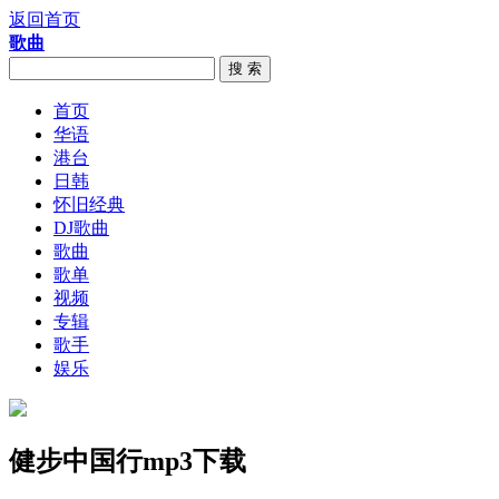
返回首页
歌曲
搜 索
首页
华语
港台
日韩
怀旧经典
DJ歌曲
歌曲
歌单
视频
专辑
歌手
娱乐
健步中国行mp3下载