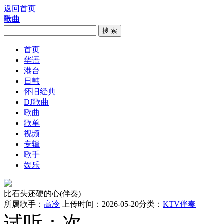
返回首页
歌曲
搜 索
首页
华语
港台
日韩
怀旧经典
DJ歌曲
歌曲
歌单
视频
专辑
歌手
娱乐
比石头还硬的心(伴奏)
所属歌手：
高冷
上传时间：2026-05-20
分类：
KTV伴奏
试听：
次