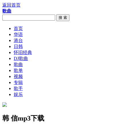
返回首页
歌曲
搜 索
首页
华语
港台
日韩
怀旧经典
DJ歌曲
歌曲
歌单
视频
专辑
歌手
娱乐
韩 信mp3下载