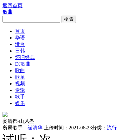
返回首页
歌曲
搜 索
首页
华语
港台
日韩
怀旧经典
DJ歌曲
歌曲
歌单
视频
专辑
歌手
娱乐
宴清都·山风蛊
所属歌手：
崔清华
上传时间：2021-06-23
分类：
流行
试听：
次