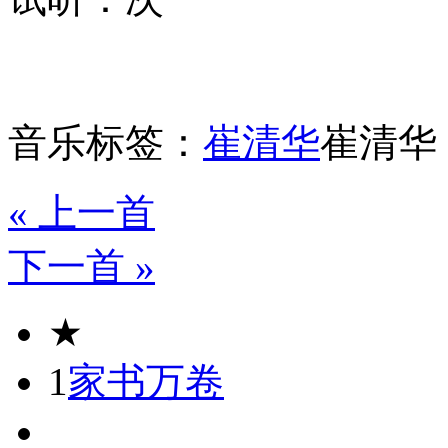
音乐标签：
崔清华
崔清华
« 上一首
下一首 »
★
1
家书万卷