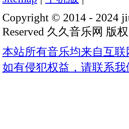
Copyright © 2014 - 2024 ji
Reserved 久久音乐网 版
本站所有音乐均来自互联
如有侵犯权益，请联系我