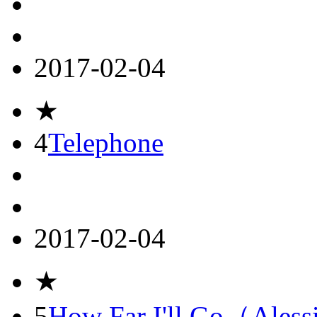
2017-02-04
★
4
Telephone
2017-02-04
★
5
How Far I'll Go（Aless