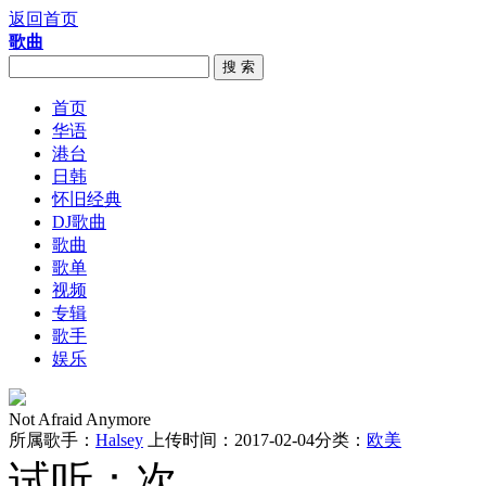
返回首页
歌曲
搜 索
首页
华语
港台
日韩
怀旧经典
DJ歌曲
歌曲
歌单
视频
专辑
歌手
娱乐
Not Afraid Anymore
所属歌手：
Halsey
上传时间：2017-02-04
分类：
欧美
试听：
次