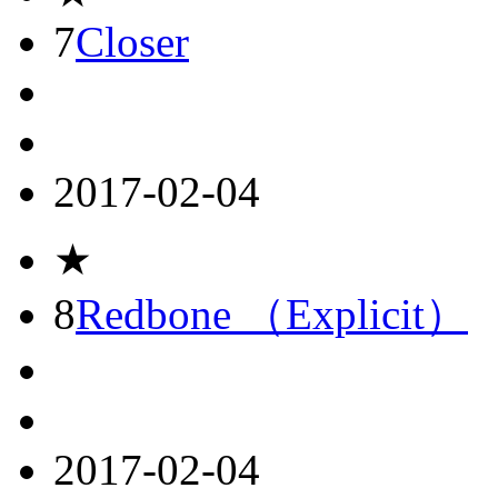
7
Closer
2017-02-04
★
8
Redbone （Explicit）
2017-02-04