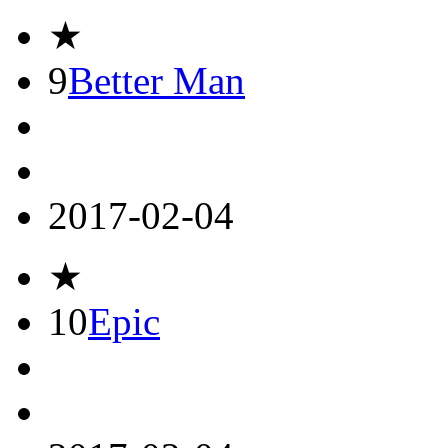
★
9
Better Man
2017-02-04
★
10
Epic