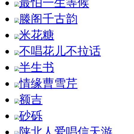
最怕一生等候
滕阁千古韵
米花糖
不唱花儿不拉话
半生书
情缘曹雪芹
额吉
砂砾
陕北人爱唱信天游